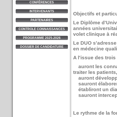
CONFÉRENCES
INTERVENANTS
Objectifs et partic
PARTENAIRES
Le Diplôme d'Unive
années universitai
CONTROLE CONNAISSANCES
volet clinique à ré
PROGRAMME 2025-2026
Le DUO s'adresse 
DOSSIER DE CANDIDATURE
en médecine qualif
A l'issue des troi
auront les connai
traiter les patients
auront développé
sauront élaborer 
établiront un dia
sauront intercept
Le rythme de la fo