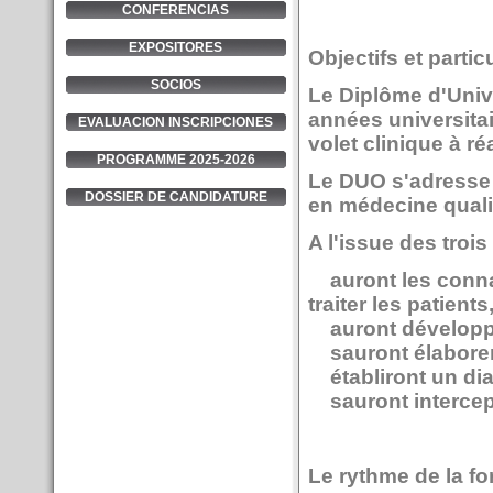
CONFERENCIAS
EXPOSITORES
Objectifs et partic
SOCIOS
Le Diplôme d'Unive
années universitai
EVALUACION INSCRIPCIONES
volet clinique à ré
PROGRAMME 2025-2026
Le DUO s'adresse 
DOSSIER DE CANDIDATURE
en médecine qualif
A l'issue des troi
auront les connai
traiter les patients
auront développé
sauront élaborer 
établiront un dia
sauront intercept
Le rythme de la fo